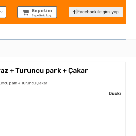
Sepetim
|Facebook ile giris yap
Sepetiniz boş.
az + Turuncu park + Çakar
runcu park + Turuncu Çakar
Ducki