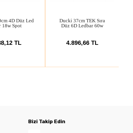
i 130cm Düz 5D
Ducki 105cm Kavisli
kli Led Bar 300w
Oval 5D Led Bar 240w
ayıcı + delici
Yayıcı + Delici
1.040,00 TL
9.401,35 TL
Bizi Takip Edin