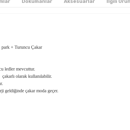
mlar
Dökümanlar
Aksesuarlar
İlgili Ürü
 park + Turuncu Çakar
cu ledler mevcuttur.
çakarlı olarak kullanılabilir.
ır.
erji geldiğinde çakar moda geçer.