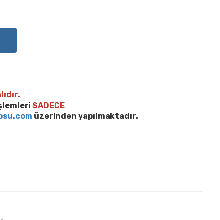
lıdır.
işlemleri
SADECE
osu.com
üzerinden yapılmaktadır.