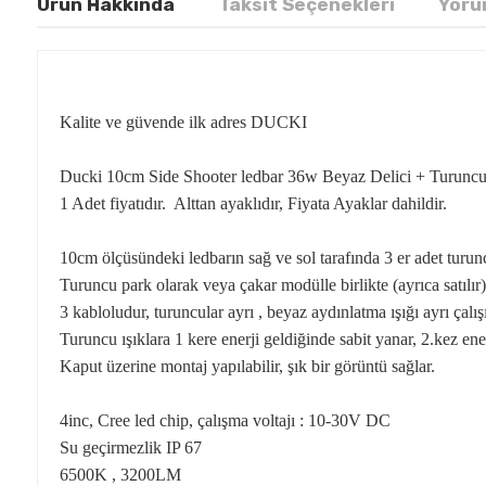
Ürün Hakkında
Taksit Seçenekleri
Yoru
Kalite ve güvende ilk adres DUCKI
Ducki 10cm Side Shooter ledbar 36w Beyaz Delici + Turuncu
1 Adet fiyatıdır. Alttan ayaklıdır, Fiyata Ayaklar dahildir.
10cm ölçüsündeki ledbarın sağ ve sol tarafında 3 er adet turun
Turuncu park olarak veya çakar modülle birlikte (ayrıca satılır) 
3 kabloludur, turuncular ayrı , beyaz aydınlatma ışığı ayrı çalış
Turuncu ışıklara 1 kere enerji geldiğinde sabit yanar, 2.kez en
Kaput üzerine montaj yapılabilir, şık bir görüntü sağlar.
4inc, Cree led chip, çalışma voltajı : 10-30V DC
Su geçirmezlik IP 67
6500K , 3200LM