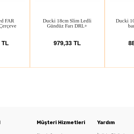
Düz 5D Led
Amerikan 5li tepe park
Duck
Delici
lambası , Siyah kasa,
Merce
turuncu ışıklı ledli
y
71 TL
3.590,78 TL
1
l
Müşteri Hizmetleri
Yardım