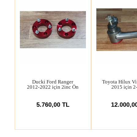
Toyota Hilux Vigo 2006-
Toyota Hilu
e
2015 2inc Yükseltme
2015+ için 
Kiti
Yükseltme Üst 
62.400,00 TL
12.000,0