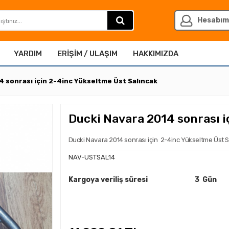
Hesabım
YARDIM
ERIŞIM / ULAŞIM
HAKKIMIZDA
4 sonrası için 2-4inc Yükseltme Üst Salıncak
Ducki Navara 2014 sonrası i
Ducki Navara 2014 sonrası için 2-4inc Yükseltme Üst S
NAV-USTSAL14
Kargoya veriliş süresi
3 Gün