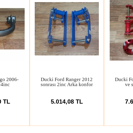
x Revo
Ducki VW Amarok 2023
Suzuki 
2-4inc
ve sonrası 2inc
ve 2.5
Salıncak
Yükseltme Kiti
Motor 
0 TL
62.880,19 TL
1.