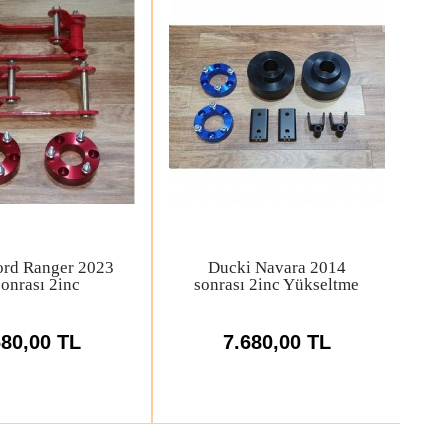
2005 öncesi 2.0
Suzuki 2005 öncesi
 G. Vitara için
Vitara JLX için 6cm
Kule Uzatması
Kupa Yükseltme
200,00 TL
18.500,00 TL