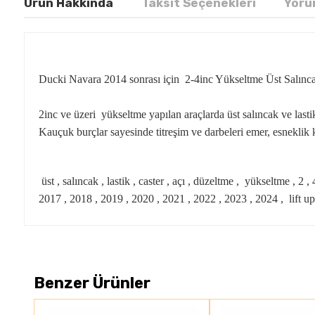
Ürün Hakkında
Taksit Seçenekleri
Yoru
Ducki Navara 2014 sonrası için 2-4inc Yükseltme Üst Salınc
2inc ve üzeri yükseltme yapılan araçlarda üst salıncak ve lastik 
Kauçuk burçlar sayesinde titreşim ve darbeleri emer, esneklik 
üst , salıncak , lastik , caster , açı , düzeltme , yükseltme , 2
2017 , 2018 , 2019 , 2020 , 2021 , 2022 , 2023 , 2024 , lift up,
Benzer Ürünler