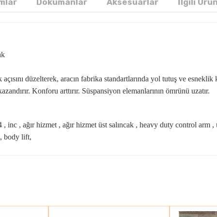
mlar
Dökümanlar
Aksesuarlar
İlgili Ürü
ak
açısını düzelterek, aracın fabrika standartlarında yol tutuş ve esneklik k
kazandırır. Konforu arttırır. Süspansiyon elemanlarının ömrünü uzatır.
 , 4 , inc , ağır hizmet , ağır hizmet üst salıncak , heavy duty control ar
 body lift,