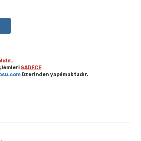
lıdır.
işlemleri
SADECE
osu.com
üzerinden yapılmaktadır.