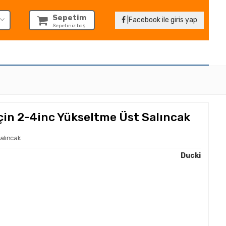
Sepetim
|Facebook ile giris yap
Sepetiniz boş.
çin 2-4inc Yükseltme Üst Salıncak
alıncak
Ducki