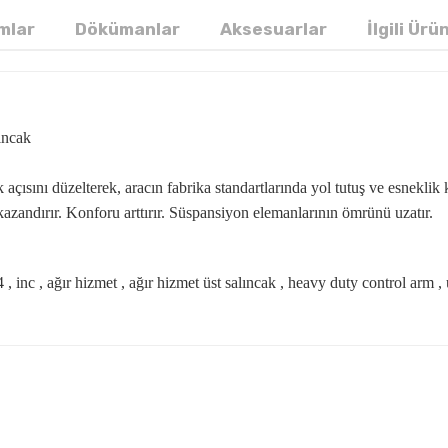
mlar
Dökümanlar
Aksesuarlar
İlgili Ürü
ıncak
açısını düzelterek, aracın fabrika standartlarında yol tutuş ve esneklik k
kazandırır. Konforu arttırır. Süspansiyon elemanlarının ömrünü uzatır.
 , 4 , inc , ağır hizmet , ağır hizmet üst salıncak , heavy duty control ar