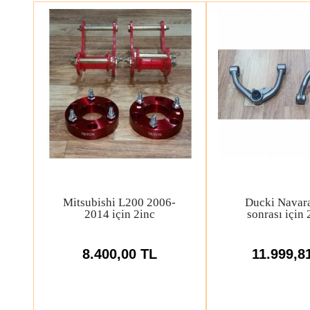
Ducki Navara 2014
Ford Ranger 2
A
sonrası için 5cm KUPA
için 2-4inc Y
Yükseltme Seti
Üst Salın
8.500,00 TL
12.000,0