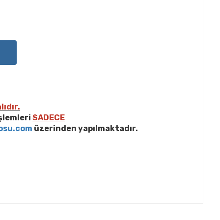
lıdır.
işlemleri
SADECE
osu.com
üzerinden yapılmaktadır.