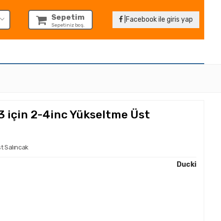
Sepetim
|Facebook ile giris yap
Sepetiniz boş.
 için 2-4inc Yükseltme Üst
t Salıncak
Ducki