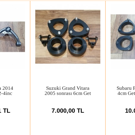
012-2022
Ducki Ssangyong
Suzuki
ükseltme
Actyon Kyron 2inc
için
cak
Yükseltme Seti
Düze
0 TL
7.680,00 TL
3.