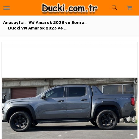
ar
suarlar
arlar
ksesuarlar
uarlar
rlar
Aksesuarlar
Aksesuarlar
uarlar
onanımları
 Sensor
 Donanımları
r ve Donanımları
Anasayfa
VW Amarok 2023 ve Sonrası Dış Aksesuarlar
Ducki VW Amarok 2023 ve sonrası 6inc Mat siyah Dodik