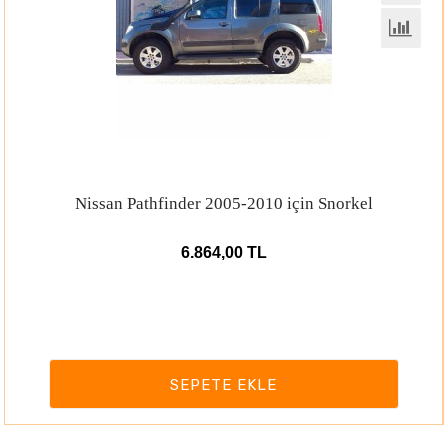
2010 için Snorkel
Nissan Terrano 1 1990
TL
6.864,00 T
KLE
SEPETE EK